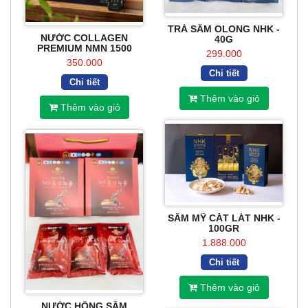
TRÀ SÂM OLONG NHK -
NƯỚC COLLAGEN
40G
PREMIUM NMN 1500
299.000
350.000
Chi tiết
Chi tiết
Thêm vào giỏ
Thêm vào giỏ
SÂM MỸ CẮT LÁT NHK -
100GR
1.888.000
Chi tiết
Thêm vào giỏ
NƯỚC HỒNG SÂM