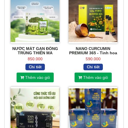
NƯỚC MÁT GAN ĐÔNG
NANO CURCUMIN
TRÙNG THIÊN MA
PREMIUM 365 - Tinh hoa
Nghệ vàng Hàn Quốc
850.000
590.000
Chi tiết
Chi tiết
Thêm vào giỏ
Thêm vào giỏ