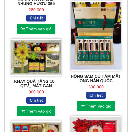
NHUNG HƯƠU 365
280.000
Chi tiết
Thêm vào giỏ
HỒNG SÂM CỦ TẨM MẬT
ONG HÀN QUỐC
KHAY QUÀ TẶNG 10 _
QTV_ MÁT GAN
690.000
900.000
Chi tiết
Chi tiết
Thêm vào giỏ
Thêm vào giỏ