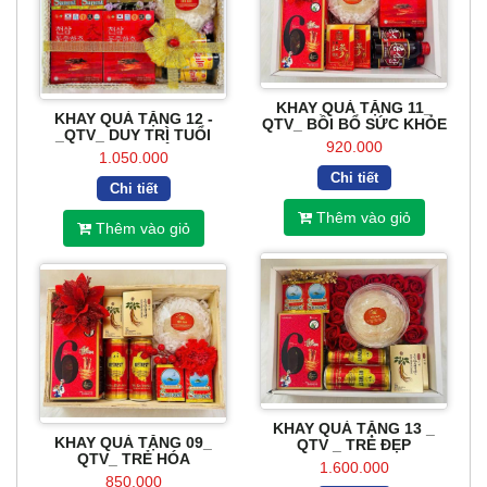
KHAY QUÀ TẶNG 11_
KHAY QUÀ TẶNG 12 -
QTV_ BỒI BỔ SỨC KHỎE
_QTV_ DUY TRÌ TUỔI
920.000
THANH XUÂN
1.050.000
Chi tiết
Chi tiết
Thêm vào giỏ
Thêm vào giỏ
KHAY QUÀ TẶNG 13 _
KHAY QUÀ TẶNG 09_
QTV _ TRẺ ĐẸP
QTV_ TRẺ HÓA
1.600.000
850.000