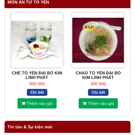
MÓN ĂN TỪ TỔ YẾN
CHÈ TỔ YẾN ĐẠI BỔ KIM
CHÁO TỔ YẾN ĐẠI BỔ
LINH PHÁT
KIM LINH PHÁT
300.000
300.000
Chi tiết
Chi tiết
Thêm vào giỏ
Thêm vào giỏ
Tin tức & Sự kiện mới