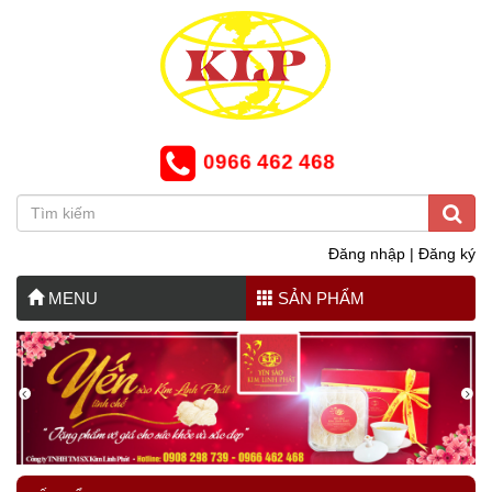
0966 462 468
Đăng nhập
|
Đăng ký
MENU
SẢN PHẨM